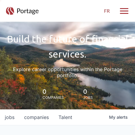
FR
Toggle
Build the future of financial
services.
Explore career opportunities within the Portage
portfolio.
0
0
COMPANIES
JOBS
jobs
companies
Talent
My
alerts