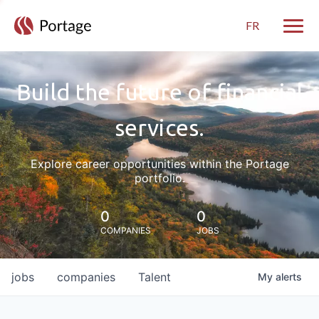
FR
Toggle
Build the future of financial
services.
Explore career opportunities within the Portage
portfolio.
0
0
COMPANIES
JOBS
jobs
companies
Talent
My
alerts