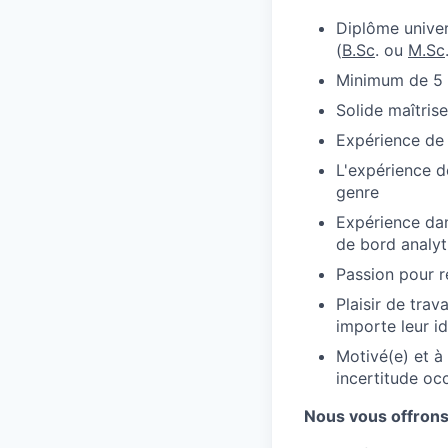
Diplôme univer
(
B.Sc
. ou
M.Sc
Minimum de 5 
Solide maîtris
Expérience de 
L'expérience d
genre
Expérience dan
de bord analyt
Passion pour r
Plaisir de trav
importe leur i
Motivé(e) et à
incertitude occ
Nous vous offron