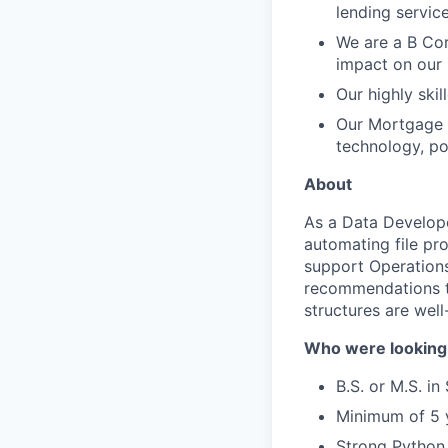
lending service
We are a B Cor
impact on our 
Our highly ski
Our Mortgage C
technology, pow
About
As a Data Developer
automating file pr
support Operations
recommendations to
structures are wel
Who were looking
B.S. or M.S. i
Minimum of 5 
Strong Python 