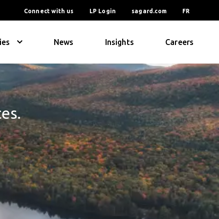
Connect with us
LP Login
sagard.com
FR
ies
News
Insights
Careers
ces.