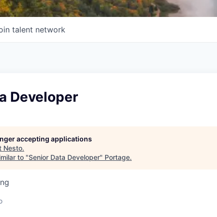
oin talent network
ta Developer
longer accepting applications
t
Nesto
.
milar to "
Senior Data Developer
"
Portage
.
ing
o