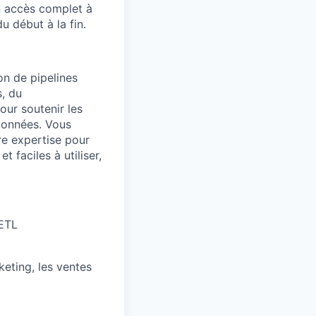
n accès complet à
u début à la fin.
on de pipelines
s, du
our soutenir les
données. Vous
re expertise pour
 faciles à utiliser,
 ETL
keting, les ventes