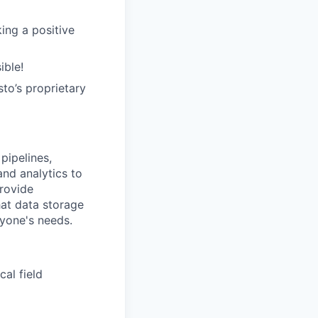
ing a positive
ible!
sto’s proprietary
pipelines,
and analytics to
provide
at data storage
yone's needs.
al field