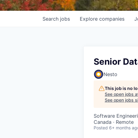
Search
jobs
Explore
companies
J
Senior Da
Nesto
This job is no 
See open jobs a
See open jobs si
Software Engineer
Canada · Remote
Posted
6+ months ag