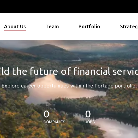
About Us
Team
Portfolio
Strateg
ld the future of financial servi
Explore career opportunities within the Portage portfolio.
0
0
COMPANIES
JOBS