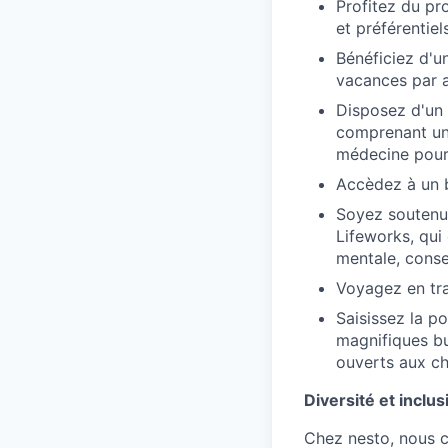
Profitez du pr
et préférentiels
Bénéficiez d'u
vacances par 
Disposez d'un 
comprenant un 
médecine pour v
Accèdez à un b
Soyez soutenu 
Lifeworks, qui
mentale, consei
Voyagez en tra
Saisissez la po
magnifiques bu
ouverts aux ch
Diversité et inclus
Chez nesto, nous cr