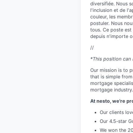
diversifiée. Nous s
l'inclusion et de 
couleur, les memb
postuler. Nous nou
tous. Ce poste est
depuis n'importe 
//
*This position can
Our mission is to 
that is simple from
mortgage specialis
mortgage industry.
At nesto, we're pr
Our clients lo
Our 4.5-star G
We won the 20