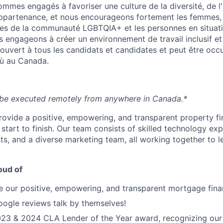
ommes engagés à favoriser une culture de la diversité, de l'
l'appartenance, et nous encourageons fortement les femmes,
res de la communauté LGBTQIA+ et les personnes en situat
s engageons à créer un environnement de travail inclusif et
 ouvert à tous les candidats et candidates et peut être occ
où au Canada.
 be executed remotely from anywhere in Canada.*
provide a positive, empowering, and transparent property f
 start to finish. Our team consists of skilled technology exp
ts, and a diverse marketing team, all working together to l
oud of
ve our positive, empowering, and transparent mortgage fina
oogle reviews talk by themselves!
23 & 2024 CLA Lender of the Year award, recognizing our 