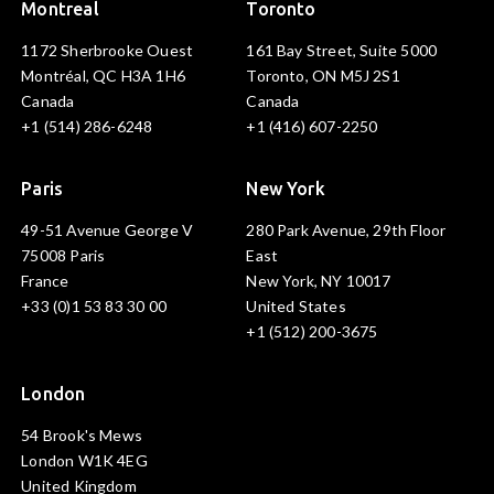
Montreal
Toronto
1172 Sherbrooke Ouest
161 Bay Street, Suite 5000
Montréal, QC H3A 1H6
Toronto, ON M5J 2S1
Canada
Canada
+1 (514) 286-6248
+1 (416) 607-2250
Paris
New York
49-51 Avenue George V
280 Park Avenue, 29th Floor
75008 Paris
East
France
New York, NY 10017
+33 (0)1 53 83 30 00
United States
+1 (512) 200-3675
London
54 Brook's Mews
London W1K 4EG
United Kingdom