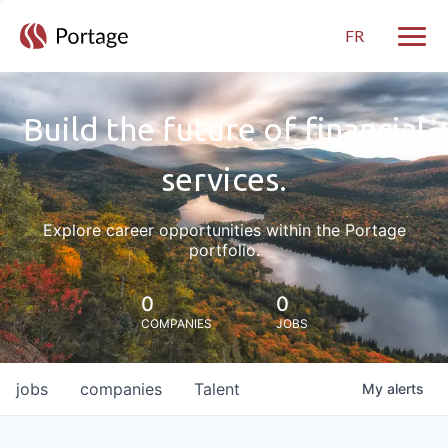
FR
Toggle
Build the future of financial
services.
Explore career opportunities within the Portage
portfolio.
0
0
COMPANIES
JOBS
jobs
companies
Talent
My
alerts