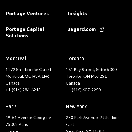
Portage Ventures
Insights
Portage Capital
sagard.com
Solutions
Montreal
Toronto
1172 Sherbrooke Ouest
161 Bay Street, Suite 5000
Montréal, QC H3A 1H6
Toronto, ON M5J 2S1
Canada
Canada
+1 (514) 286-6248
+1 (416) 607-2250
Paris
New York
49-51 Avenue George V
280 Park Avenue, 29th Floor
75008 Paris
East
France
New York, NY 10017