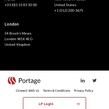
+33 (0)1 53 83 30 00
United States
+1 (512) 200-3675
London
54 Brook's Mews
London W1K 4EG
United Kingdom
Visit linkedin prof
Visit twi
Connect With Us
Terms & Conditions
Privacy Policy
LP Login