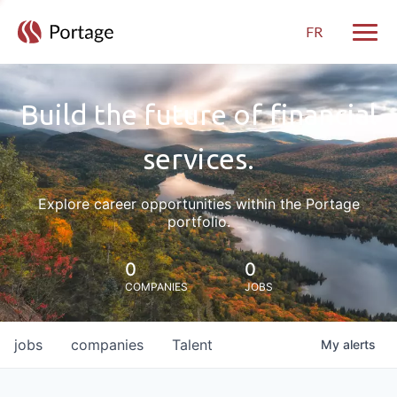
FR
Toggle
Build the future of financial
services.
Explore career opportunities within the Portage
portfolio.
0
0
COMPANIES
JOBS
jobs
companies
Talent
My
alerts