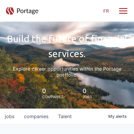
FR
Toggle
Build the future of financial
services.
Explore career opportunities within the Portage
portfolio.
0
0
COMPANIES
JOBS
jobs
companies
Talent
My
alerts